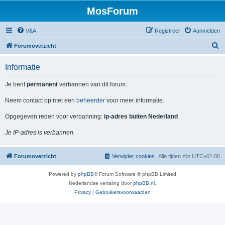
MosForum
V&A
Registreer
Aanmelden
Z
Forumoverzicht
o
Informatie
e
k
Je bent
permanent
verbannen van dit forum.
Neem contact op met een
beheerder
voor meer informatie.
Opgegeven reden voor verbanning:
ip-adres buiten Nederland
Je IP-adres is verbannen.
Forumoverzicht
Verwijder cookies
Alle tijden zijn
UTC+01:00
Powered by
phpBB
® Forum Software © phpBB Limited
Nederlandse vertaling door
phpBB.nl
.
Privacy
|
Gebruikersvoorwaarden