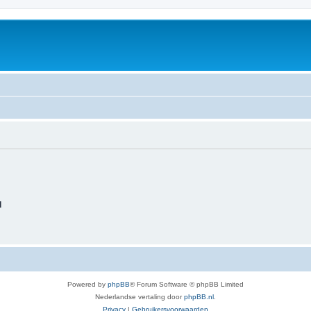
d
Powered by
phpBB
® Forum Software © phpBB Limited
Nederlandse vertaling door
phpBB.nl
.
Privacy
|
Gebruikersvoorwaarden