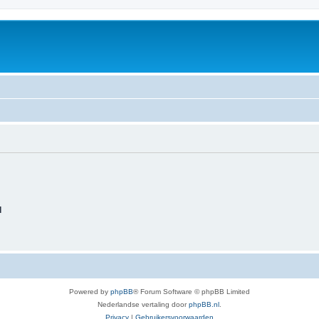
d
Powered by
phpBB
® Forum Software © phpBB Limited
Nederlandse vertaling door
phpBB.nl
.
Privacy
|
Gebruikersvoorwaarden