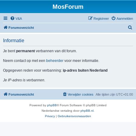
MosForum
V&A
Registreer
Aanmelden
Z
Forumoverzicht
o
Informatie
e
k
Je bent
permanent
verbannen van dit forum.
Neem contact op met een
beheerder
voor meer informatie.
Opgegeven reden voor verbanning:
ip-adres buiten Nederland
Je IP-adres is verbannen.
Forumoverzicht
Verwijder cookies
Alle tijden zijn
UTC+01:00
Powered by
phpBB
® Forum Software © phpBB Limited
Nederlandse vertaling door
phpBB.nl
.
Privacy
|
Gebruikersvoorwaarden