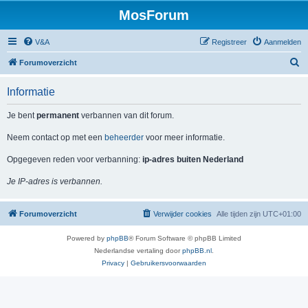
MosForum
V&A
Registreer
Aanmelden
Z
Forumoverzicht
o
Informatie
e
k
Je bent
permanent
verbannen van dit forum.
Neem contact op met een
beheerder
voor meer informatie.
Opgegeven reden voor verbanning:
ip-adres buiten Nederland
Je IP-adres is verbannen.
Forumoverzicht
Verwijder cookies
Alle tijden zijn
UTC+01:00
Powered by
phpBB
® Forum Software © phpBB Limited
Nederlandse vertaling door
phpBB.nl
.
Privacy
|
Gebruikersvoorwaarden