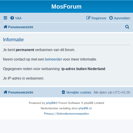
MosForum
V&A
Registreer
Aanmelden
Z
Forumoverzicht
o
Informatie
e
k
Je bent
permanent
verbannen van dit forum.
Neem contact op met een
beheerder
voor meer informatie.
Opgegeven reden voor verbanning:
ip-adres buiten Nederland
Je IP-adres is verbannen.
Forumoverzicht
Verwijder cookies
Alle tijden zijn
UTC+01:00
Powered by
phpBB
® Forum Software © phpBB Limited
Nederlandse vertaling door
phpBB.nl
.
Privacy
|
Gebruikersvoorwaarden