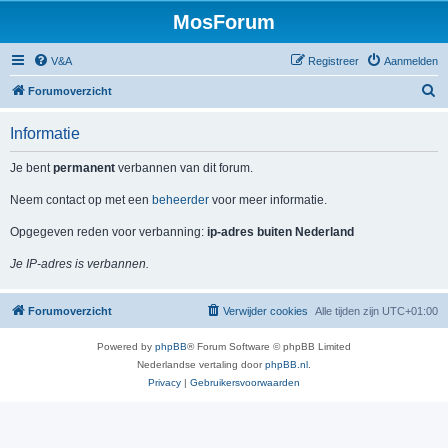
MosForum
V&A
Registreer
Aanmelden
Z
Forumoverzicht
o
Informatie
e
k
Je bent
permanent
verbannen van dit forum.
Neem contact op met een
beheerder
voor meer informatie.
Opgegeven reden voor verbanning:
ip-adres buiten Nederland
Je IP-adres is verbannen.
Forumoverzicht
Verwijder cookies
Alle tijden zijn
UTC+01:00
Powered by
phpBB
® Forum Software © phpBB Limited
Nederlandse vertaling door
phpBB.nl
.
Privacy
|
Gebruikersvoorwaarden