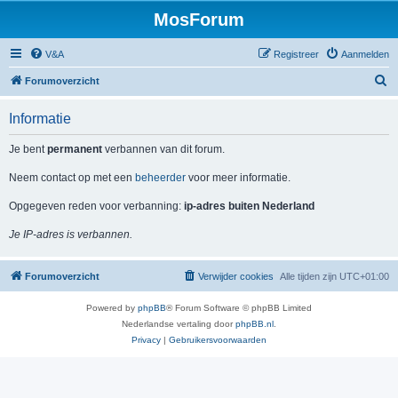
MosForum
V&A
Registreer
Aanmelden
Z
Forumoverzicht
o
Informatie
e
k
Je bent
permanent
verbannen van dit forum.
Neem contact op met een
beheerder
voor meer informatie.
Opgegeven reden voor verbanning:
ip-adres buiten Nederland
Je IP-adres is verbannen.
Forumoverzicht
Verwijder cookies
Alle tijden zijn
UTC+01:00
Powered by
phpBB
® Forum Software © phpBB Limited
Nederlandse vertaling door
phpBB.nl
.
Privacy
|
Gebruikersvoorwaarden