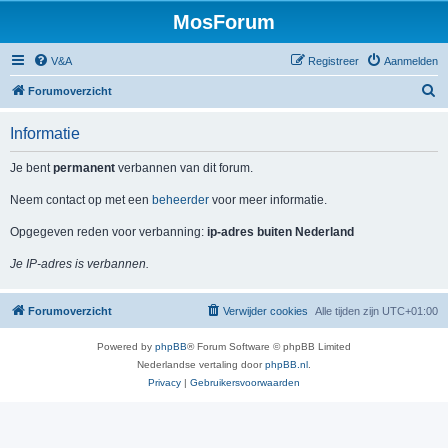
MosForum
V&A
Registreer
Aanmelden
Z
Forumoverzicht
o
Informatie
e
k
Je bent
permanent
verbannen van dit forum.
Neem contact op met een
beheerder
voor meer informatie.
Opgegeven reden voor verbanning:
ip-adres buiten Nederland
Je IP-adres is verbannen.
Forumoverzicht
Verwijder cookies
Alle tijden zijn
UTC+01:00
Powered by
phpBB
® Forum Software © phpBB Limited
Nederlandse vertaling door
phpBB.nl
.
Privacy
|
Gebruikersvoorwaarden