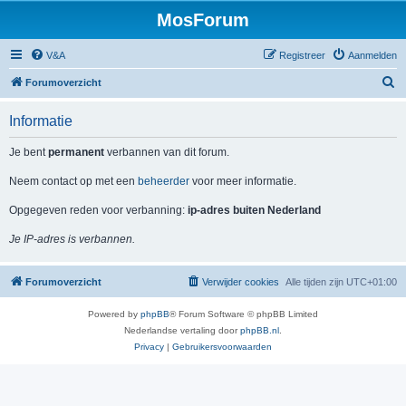
MosForum
V&A
Registreer
Aanmelden
Z
Forumoverzicht
o
Informatie
e
k
Je bent
permanent
verbannen van dit forum.
Neem contact op met een
beheerder
voor meer informatie.
Opgegeven reden voor verbanning:
ip-adres buiten Nederland
Je IP-adres is verbannen.
Forumoverzicht
Verwijder cookies
Alle tijden zijn
UTC+01:00
Powered by
phpBB
® Forum Software © phpBB Limited
Nederlandse vertaling door
phpBB.nl
.
Privacy
|
Gebruikersvoorwaarden