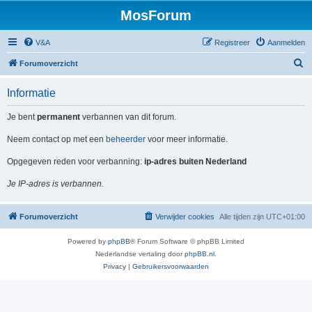
MosForum
V&A
Registreer
Aanmelden
Z
Forumoverzicht
o
Informatie
e
k
Je bent
permanent
verbannen van dit forum.
Neem contact op met een
beheerder
voor meer informatie.
Opgegeven reden voor verbanning:
ip-adres buiten Nederland
Je IP-adres is verbannen.
Forumoverzicht
Verwijder cookies
Alle tijden zijn
UTC+01:00
Powered by
phpBB
® Forum Software © phpBB Limited
Nederlandse vertaling door
phpBB.nl
.
Privacy
|
Gebruikersvoorwaarden