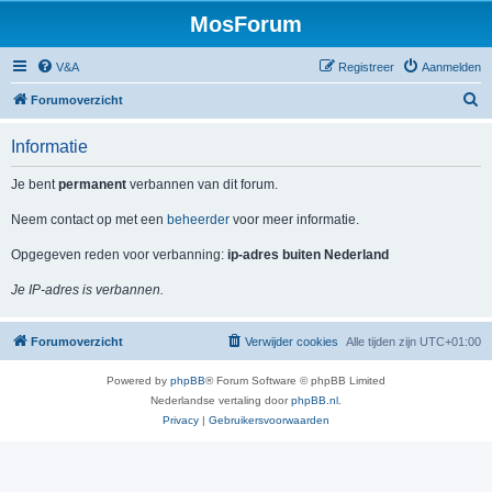
MosForum
V&A
Registreer
Aanmelden
Z
Forumoverzicht
o
Informatie
e
k
Je bent
permanent
verbannen van dit forum.
Neem contact op met een
beheerder
voor meer informatie.
Opgegeven reden voor verbanning:
ip-adres buiten Nederland
Je IP-adres is verbannen.
Forumoverzicht
Verwijder cookies
Alle tijden zijn
UTC+01:00
Powered by
phpBB
® Forum Software © phpBB Limited
Nederlandse vertaling door
phpBB.nl
.
Privacy
|
Gebruikersvoorwaarden