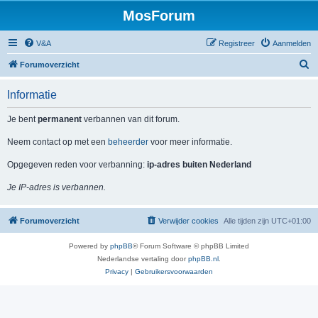
MosForum
V&A
Registreer
Aanmelden
Z
Forumoverzicht
o
Informatie
e
k
Je bent
permanent
verbannen van dit forum.
Neem contact op met een
beheerder
voor meer informatie.
Opgegeven reden voor verbanning:
ip-adres buiten Nederland
Je IP-adres is verbannen.
Forumoverzicht
Verwijder cookies
Alle tijden zijn
UTC+01:00
Powered by
phpBB
® Forum Software © phpBB Limited
Nederlandse vertaling door
phpBB.nl
.
Privacy
|
Gebruikersvoorwaarden