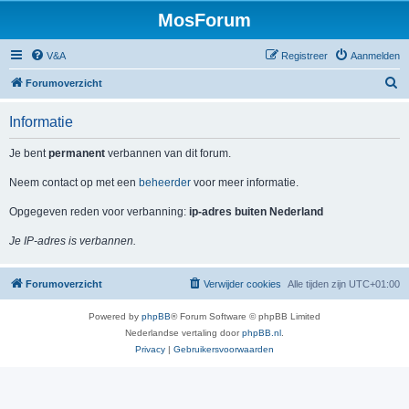
MosForum
V&A
Registreer
Aanmelden
Z
Forumoverzicht
o
Informatie
e
k
Je bent
permanent
verbannen van dit forum.
Neem contact op met een
beheerder
voor meer informatie.
Opgegeven reden voor verbanning:
ip-adres buiten Nederland
Je IP-adres is verbannen.
Forumoverzicht
Verwijder cookies
Alle tijden zijn
UTC+01:00
Powered by
phpBB
® Forum Software © phpBB Limited
Nederlandse vertaling door
phpBB.nl
.
Privacy
|
Gebruikersvoorwaarden