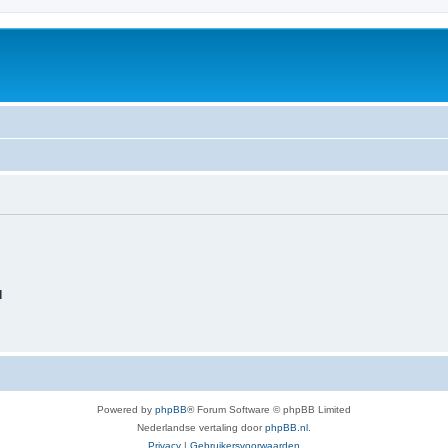
d
Powered by
phpBB
® Forum Software © phpBB Limited
Nederlandse vertaling door
phpBB.nl
.
Privacy
|
Gebruikersvoorwaarden