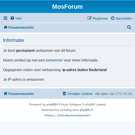
MosForum
V&A
Registreer
Aanmelden
Z
Forumoverzicht
o
Informatie
e
k
Je bent
permanent
verbannen van dit forum.
Neem contact op met een
beheerder
voor meer informatie.
Opgegeven reden voor verbanning:
ip-adres buiten Nederland
Je IP-adres is verbannen.
Forumoverzicht
Verwijder cookies
Alle tijden zijn
UTC+01:00
Powered by
phpBB
® Forum Software © phpBB Limited
Nederlandse vertaling door
phpBB.nl
.
Privacy
|
Gebruikersvoorwaarden