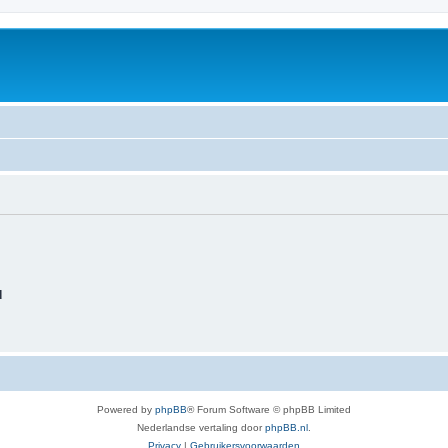
d
Powered by
phpBB
® Forum Software © phpBB Limited
Nederlandse vertaling door
phpBB.nl
.
Privacy
|
Gebruikersvoorwaarden