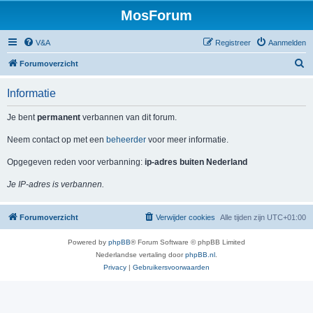
MosForum
V&A
Registreer
Aanmelden
Z
Forumoverzicht
o
Informatie
e
k
Je bent
permanent
verbannen van dit forum.
Neem contact op met een
beheerder
voor meer informatie.
Opgegeven reden voor verbanning:
ip-adres buiten Nederland
Je IP-adres is verbannen.
Forumoverzicht
Verwijder cookies
Alle tijden zijn
UTC+01:00
Powered by
phpBB
® Forum Software © phpBB Limited
Nederlandse vertaling door
phpBB.nl
.
Privacy
|
Gebruikersvoorwaarden