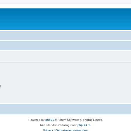
d
Powered by
phpBB
® Forum Software © phpBB Limited
Nederlandse vertaling door
phpBB.nl
.
Privacy
|
Gebruikersvoorwaarden