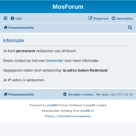
MosForum
V&A
Registreer
Aanmelden
Z
Forumoverzicht
o
Informatie
e
k
Je bent
permanent
verbannen van dit forum.
Neem contact op met een
beheerder
voor meer informatie.
Opgegeven reden voor verbanning:
ip-adres buiten Nederland
Je IP-adres is verbannen.
Forumoverzicht
Verwijder cookies
Alle tijden zijn
UTC+01:00
Powered by
phpBB
® Forum Software © phpBB Limited
Nederlandse vertaling door
phpBB.nl
.
Privacy
|
Gebruikersvoorwaarden