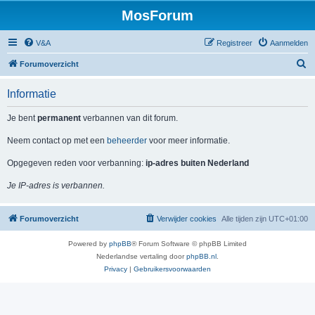
MosForum
V&A
Registreer
Aanmelden
Z
Forumoverzicht
o
Informatie
e
k
Je bent
permanent
verbannen van dit forum.
Neem contact op met een
beheerder
voor meer informatie.
Opgegeven reden voor verbanning:
ip-adres buiten Nederland
Je IP-adres is verbannen.
Forumoverzicht
Verwijder cookies
Alle tijden zijn
UTC+01:00
Powered by
phpBB
® Forum Software © phpBB Limited
Nederlandse vertaling door
phpBB.nl
.
Privacy
|
Gebruikersvoorwaarden