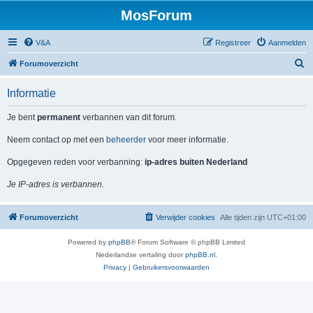
MosForum
V&A
Registreer
Aanmelden
Z
Forumoverzicht
o
Informatie
e
k
Je bent
permanent
verbannen van dit forum.
Neem contact op met een
beheerder
voor meer informatie.
Opgegeven reden voor verbanning:
ip-adres buiten Nederland
Je IP-adres is verbannen.
Forumoverzicht
Verwijder cookies
Alle tijden zijn
UTC+01:00
Powered by
phpBB
® Forum Software © phpBB Limited
Nederlandse vertaling door
phpBB.nl
.
Privacy
|
Gebruikersvoorwaarden