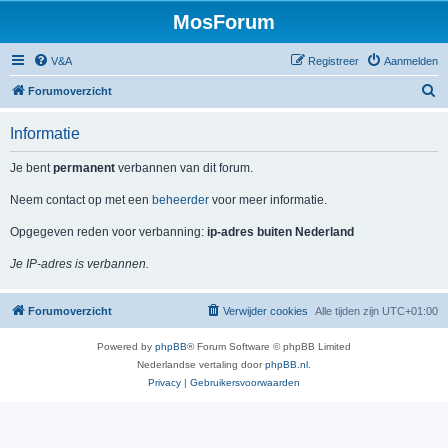
MosForum
V&A
Registreer
Aanmelden
Z
Forumoverzicht
o
Informatie
e
k
Je bent
permanent
verbannen van dit forum.
Neem contact op met een
beheerder
voor meer informatie.
Opgegeven reden voor verbanning:
ip-adres buiten Nederland
Je IP-adres is verbannen.
Forumoverzicht
Verwijder cookies
Alle tijden zijn
UTC+01:00
Powered by
phpBB
® Forum Software © phpBB Limited
Nederlandse vertaling door
phpBB.nl
.
Privacy
|
Gebruikersvoorwaarden