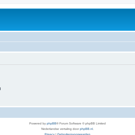
d
Powered by
phpBB
® Forum Software © phpBB Limited
Nederlandse vertaling door
phpBB.nl
.
Privacy
|
Gebruikersvoorwaarden