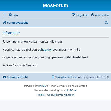
MosForum
V&A
Registreer
Aanmelden
Z
Forumoverzicht
o
Informatie
e
k
Je bent
permanent
verbannen van dit forum.
Neem contact op met een
beheerder
voor meer informatie.
Opgegeven reden voor verbanning:
ip-adres buiten Nederland
Je IP-adres is verbannen.
Forumoverzicht
Verwijder cookies
Alle tijden zijn
UTC+01:00
Powered by
phpBB
® Forum Software © phpBB Limited
Nederlandse vertaling door
phpBB.nl
.
Privacy
|
Gebruikersvoorwaarden