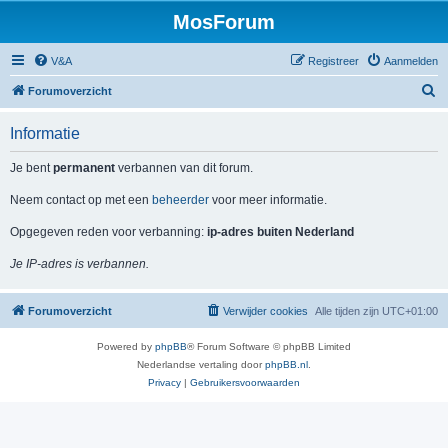
MosForum
V&A
Registreer
Aanmelden
Z
Forumoverzicht
o
Informatie
e
k
Je bent
permanent
verbannen van dit forum.
Neem contact op met een
beheerder
voor meer informatie.
Opgegeven reden voor verbanning:
ip-adres buiten Nederland
Je IP-adres is verbannen.
Forumoverzicht
Verwijder cookies
Alle tijden zijn
UTC+01:00
Powered by
phpBB
® Forum Software © phpBB Limited
Nederlandse vertaling door
phpBB.nl
.
Privacy
|
Gebruikersvoorwaarden