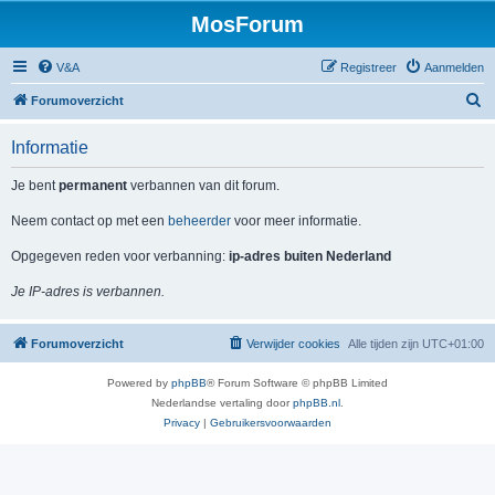
MosForum
V&A
Registreer
Aanmelden
Z
Forumoverzicht
o
Informatie
e
k
Je bent
permanent
verbannen van dit forum.
Neem contact op met een
beheerder
voor meer informatie.
Opgegeven reden voor verbanning:
ip-adres buiten Nederland
Je IP-adres is verbannen.
Forumoverzicht
Verwijder cookies
Alle tijden zijn
UTC+01:00
Powered by
phpBB
® Forum Software © phpBB Limited
Nederlandse vertaling door
phpBB.nl
.
Privacy
|
Gebruikersvoorwaarden