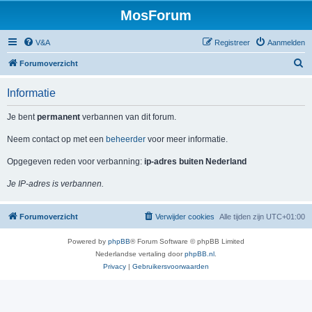
MosForum
V&A
Registreer
Aanmelden
Z
Forumoverzicht
o
Informatie
e
k
Je bent
permanent
verbannen van dit forum.
Neem contact op met een
beheerder
voor meer informatie.
Opgegeven reden voor verbanning:
ip-adres buiten Nederland
Je IP-adres is verbannen.
Forumoverzicht
Verwijder cookies
Alle tijden zijn
UTC+01:00
Powered by
phpBB
® Forum Software © phpBB Limited
Nederlandse vertaling door
phpBB.nl
.
Privacy
|
Gebruikersvoorwaarden