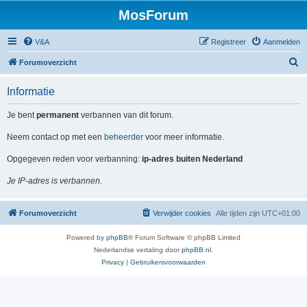
MosForum
V&A
Registreer
Aanmelden
Z
Forumoverzicht
o
Informatie
e
k
Je bent
permanent
verbannen van dit forum.
Neem contact op met een
beheerder
voor meer informatie.
Opgegeven reden voor verbanning:
ip-adres buiten Nederland
Je IP-adres is verbannen.
Forumoverzicht
Verwijder cookies
Alle tijden zijn
UTC+01:00
Powered by
phpBB
® Forum Software © phpBB Limited
Nederlandse vertaling door
phpBB.nl
.
Privacy
|
Gebruikersvoorwaarden