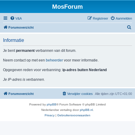
MosForum
V&A
Registreer
Aanmelden
Z
Forumoverzicht
o
Informatie
e
k
Je bent
permanent
verbannen van dit forum.
Neem contact op met een
beheerder
voor meer informatie.
Opgegeven reden voor verbanning:
ip-adres buiten Nederland
Je IP-adres is verbannen.
Forumoverzicht
Verwijder cookies
Alle tijden zijn
UTC+01:00
Powered by
phpBB
® Forum Software © phpBB Limited
Nederlandse vertaling door
phpBB.nl
.
Privacy
|
Gebruikersvoorwaarden