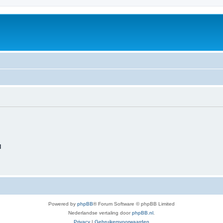
d
Powered by
phpBB
® Forum Software © phpBB Limited
Nederlandse vertaling door
phpBB.nl
.
Privacy
|
Gebruikersvoorwaarden