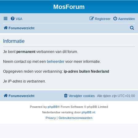
MosForum
V&A
Registreer
Aanmelden
Z
Forumoverzicht
o
Informatie
e
k
Je bent
permanent
verbannen van dit forum.
Neem contact op met een
beheerder
voor meer informatie.
Opgegeven reden voor verbanning:
ip-adres buiten Nederland
Je IP-adres is verbannen.
Forumoverzicht
Verwijder cookies
Alle tijden zijn
UTC+01:00
Powered by
phpBB
® Forum Software © phpBB Limited
Nederlandse vertaling door
phpBB.nl
.
Privacy
|
Gebruikersvoorwaarden