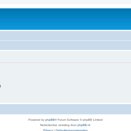
d
Powered by
phpBB
® Forum Software © phpBB Limited
Nederlandse vertaling door
phpBB.nl
.
Privacy
|
Gebruikersvoorwaarden