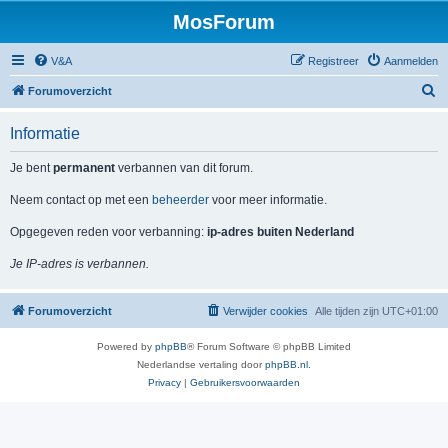
MosForum
V&A
Registreer
Aanmelden
Z
Forumoverzicht
o
Informatie
e
k
Je bent
permanent
verbannen van dit forum.
Neem contact op met een
beheerder
voor meer informatie.
Opgegeven reden voor verbanning:
ip-adres buiten Nederland
Je IP-adres is verbannen.
Forumoverzicht
Verwijder cookies
Alle tijden zijn
UTC+01:00
Powered by
phpBB
® Forum Software © phpBB Limited
Nederlandse vertaling door
phpBB.nl
.
Privacy
|
Gebruikersvoorwaarden