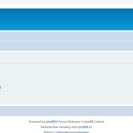
d
Powered by
phpBB
® Forum Software © phpBB Limited
Nederlandse vertaling door
phpBB.nl
.
Privacy
|
Gebruikersvoorwaarden