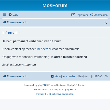
MosForum
V&A
Registreer
Aanmelden
Z
Forumoverzicht
o
Informatie
e
k
Je bent
permanent
verbannen van dit forum.
Neem contact op met een
beheerder
voor meer informatie.
Opgegeven reden voor verbanning:
ip-adres buiten Nederland
Je IP-adres is verbannen.
Forumoverzicht
Verwijder cookies
Alle tijden zijn
UTC+01:00
Powered by
phpBB
® Forum Software © phpBB Limited
Nederlandse vertaling door
phpBB.nl
.
Privacy
|
Gebruikersvoorwaarden