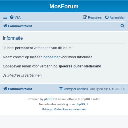
MosForum
V&A
Registreer
Aanmelden
Z
Forumoverzicht
o
Informatie
e
k
Je bent
permanent
verbannen van dit forum.
Neem contact op met een
beheerder
voor meer informatie.
Opgegeven reden voor verbanning:
ip-adres buiten Nederland
Je IP-adres is verbannen.
Forumoverzicht
Verwijder cookies
Alle tijden zijn
UTC+01:00
Powered by
phpBB
® Forum Software © phpBB Limited
Nederlandse vertaling door
phpBB.nl
.
Privacy
|
Gebruikersvoorwaarden