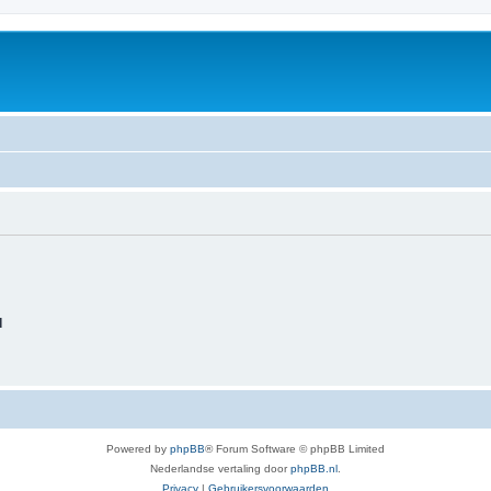
d
Powered by
phpBB
® Forum Software © phpBB Limited
Nederlandse vertaling door
phpBB.nl
.
Privacy
|
Gebruikersvoorwaarden