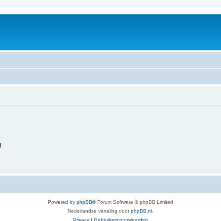
d
Powered by
phpBB
® Forum Software © phpBB Limited
Nederlandse vertaling door
phpBB.nl
.
Privacy
|
Gebruikersvoorwaarden