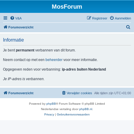
MosForum
V&A
Registreer
Aanmelden
Z
Forumoverzicht
o
Informatie
e
k
Je bent
permanent
verbannen van dit forum.
Neem contact op met een
beheerder
voor meer informatie.
Opgegeven reden voor verbanning:
ip-adres buiten Nederland
Je IP-adres is verbannen.
Forumoverzicht
Verwijder cookies
Alle tijden zijn
UTC+01:00
Powered by
phpBB
® Forum Software © phpBB Limited
Nederlandse vertaling door
phpBB.nl
.
Privacy
|
Gebruikersvoorwaarden