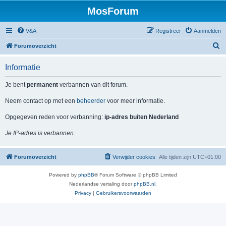
MosForum
V&A
Registreer
Aanmelden
Z
Forumoverzicht
o
Informatie
e
k
Je bent
permanent
verbannen van dit forum.
Neem contact op met een
beheerder
voor meer informatie.
Opgegeven reden voor verbanning:
ip-adres buiten Nederland
Je IP-adres is verbannen.
Forumoverzicht
Verwijder cookies
Alle tijden zijn
UTC+01:00
Powered by
phpBB
® Forum Software © phpBB Limited
Nederlandse vertaling door
phpBB.nl
.
Privacy
|
Gebruikersvoorwaarden