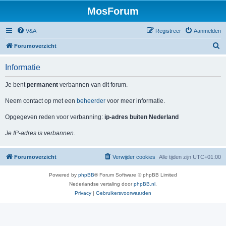
MosForum
V&A
Registreer
Aanmelden
Z
Forumoverzicht
o
Informatie
e
k
Je bent
permanent
verbannen van dit forum.
Neem contact op met een
beheerder
voor meer informatie.
Opgegeven reden voor verbanning:
ip-adres buiten Nederland
Je IP-adres is verbannen.
Forumoverzicht
Verwijder cookies
Alle tijden zijn
UTC+01:00
Powered by
phpBB
® Forum Software © phpBB Limited
Nederlandse vertaling door
phpBB.nl
.
Privacy
|
Gebruikersvoorwaarden