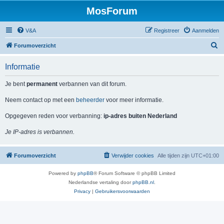
MosForum
V&A
Registreer
Aanmelden
Z
Forumoverzicht
o
Informatie
e
k
Je bent
permanent
verbannen van dit forum.
Neem contact op met een
beheerder
voor meer informatie.
Opgegeven reden voor verbanning:
ip-adres buiten Nederland
Je IP-adres is verbannen.
Forumoverzicht
Verwijder cookies
Alle tijden zijn
UTC+01:00
Powered by
phpBB
® Forum Software © phpBB Limited
Nederlandse vertaling door
phpBB.nl
.
Privacy
|
Gebruikersvoorwaarden