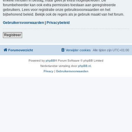
enkele minuten in beslag, maar geeft je extra mogelijkheden. De
forumbeheerder kan ook extra permissies toestaan aan geregistreerde
gebruikers. Lees voor registratie onze gebruiksvoorwaarden en het
bijbehorend beleid. Bekijk ook de regels als je gebruik maakt van het forum.
Gebruikersvoorwaarden
|
Privacybeleid
Registreer
Forumoverzicht
Verwijder cookies
Alle tijden zijn
UTC+01:00
Powered by
phpBB
® Forum Software © phpBB Limited
Nederlandse vertaling door
phpBB.nl
.
Privacy
|
Gebruikersvoorwaarden