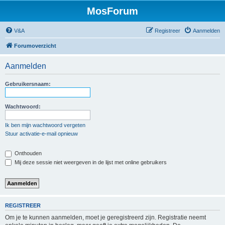
MosForum
V&A
Registreer
Aanmelden
Forumoverzicht
Aanmelden
Gebruikersnaam:
Wachtwoord:
Ik ben mijn wachtwoord vergeten
Stuur activatie-e-mail opnieuw
Onthouden
Mij deze sessie niet weergeven in de lijst met online gebruikers
REGISTREER
Om je te kunnen aanmelden, moet je geregistreerd zijn. Registratie neemt