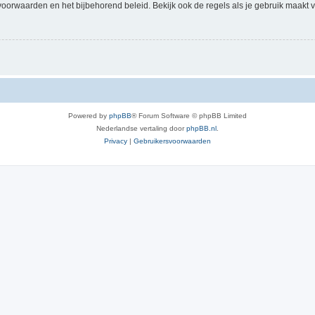
voorwaarden en het bijbehorend beleid. Bekijk ook de regels als je gebruik maakt v
Powered by
phpBB
® Forum Software © phpBB Limited
Nederlandse vertaling door
phpBB.nl
.
Privacy
|
Gebruikersvoorwaarden