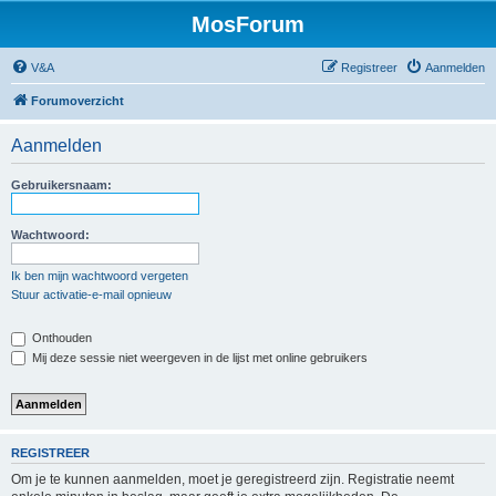
MosForum
V&A
Registreer
Aanmelden
Forumoverzicht
Aanmelden
Gebruikersnaam:
Wachtwoord:
Ik ben mijn wachtwoord vergeten
Stuur activatie-e-mail opnieuw
Onthouden
Mij deze sessie niet weergeven in de lijst met online gebruikers
REGISTREER
Om je te kunnen aanmelden, moet je geregistreerd zijn. Registratie neemt