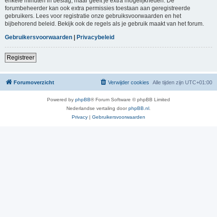
enkele minuten in beslag, maar geeft je extra mogelijkheden. De
forumbeheerder kan ook extra permissies toestaan aan geregistreerde
gebruikers. Lees voor registratie onze gebruiksvoorwaarden en het
bijbehorend beleid. Bekijk ook de regels als je gebruik maakt van het forum.
Gebruikersvoorwaarden
|
Privacybeleid
Registreer
Forumoverzicht
Verwijder cookies
Alle tijden zijn
UTC+01:00
Powered by
phpBB
® Forum Software © phpBB Limited
Nederlandse vertaling door
phpBB.nl
.
Privacy
|
Gebruikersvoorwaarden