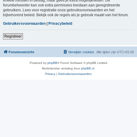
enkele minuten in beslag, maar geeft je extra mogelijkheden. De
forumbeheerder kan ook extra permissies toestaan aan geregistreerde
gebruikers. Lees voor registratie onze gebruiksvoorwaarden en het
bijbehorend beleid. Bekijk ook de regels als je gebruik maakt van het forum.
Gebruikersvoorwaarden
|
Privacybeleid
Registreer
Forumoverzicht
Verwijder cookies
Alle tijden zijn
UTC+01:00
Powered by
phpBB
® Forum Software © phpBB Limited
Nederlandse vertaling door
phpBB.nl
.
Privacy
|
Gebruikersvoorwaarden