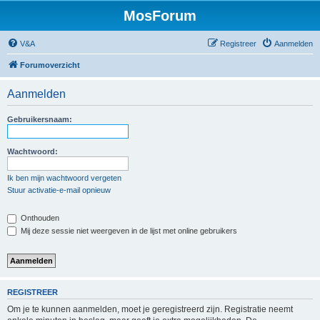
MosForum
V&A
Registreer
Aanmelden
Forumoverzicht
Aanmelden
Gebruikersnaam:
Wachtwoord:
Ik ben mijn wachtwoord vergeten
Stuur activatie-e-mail opnieuw
Onthouden
Mij deze sessie niet weergeven in de lijst met online gebruikers
REGISTREER
Om je te kunnen aanmelden, moet je geregistreerd zijn. Registratie neemt