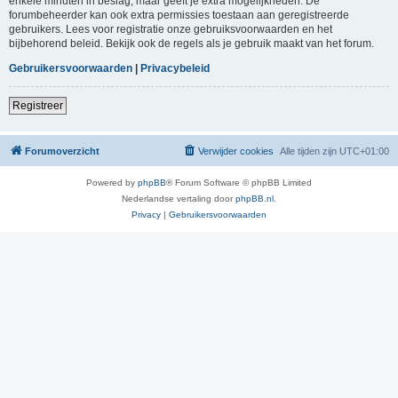
enkele minuten in beslag, maar geeft je extra mogelijkheden. De
forumbeheerder kan ook extra permissies toestaan aan geregistreerde
gebruikers. Lees voor registratie onze gebruiksvoorwaarden en het
bijbehorend beleid. Bekijk ook de regels als je gebruik maakt van het forum.
Gebruikersvoorwaarden
|
Privacybeleid
Registreer
Forumoverzicht
Verwijder cookies
Alle tijden zijn
UTC+01:00
Powered by
phpBB
® Forum Software © phpBB Limited
Nederlandse vertaling door
phpBB.nl
.
Privacy
|
Gebruikersvoorwaarden