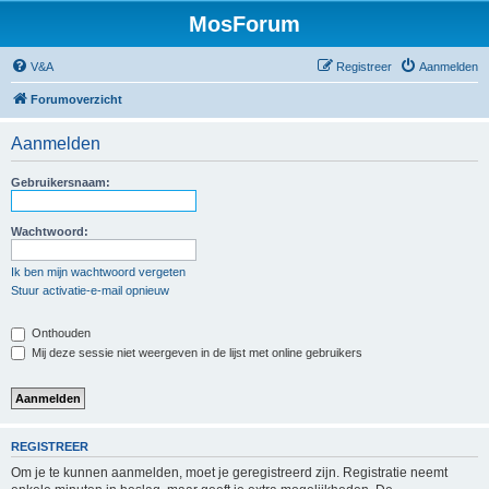
MosForum
V&A
Registreer
Aanmelden
Forumoverzicht
Aanmelden
Gebruikersnaam:
Wachtwoord:
Ik ben mijn wachtwoord vergeten
Stuur activatie-e-mail opnieuw
Onthouden
Mij deze sessie niet weergeven in de lijst met online gebruikers
REGISTREER
Om je te kunnen aanmelden, moet je geregistreerd zijn. Registratie neemt