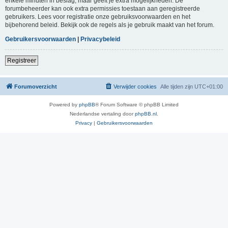
enkele minuten in beslag, maar geeft je extra mogelijkheden. De
forumbeheerder kan ook extra permissies toestaan aan geregistreerde
gebruikers. Lees voor registratie onze gebruiksvoorwaarden en het
bijbehorend beleid. Bekijk ook de regels als je gebruik maakt van het forum.
Gebruikersvoorwaarden
|
Privacybeleid
Registreer
Forumoverzicht
Verwijder cookies
Alle tijden zijn
UTC+01:00
Powered by
phpBB
® Forum Software © phpBB Limited
Nederlandse vertaling door
phpBB.nl
.
Privacy
|
Gebruikersvoorwaarden