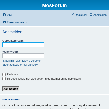
MosForum
V&A
Registreer
Aanmelden
Forumoverzicht
Aanmelden
Gebruikersnaam:
Wachtwoord:
Ik ben mijn wachtwoord vergeten
Stuur activatie-e-mail opnieuw
Onthouden
Mij deze sessie niet weergeven in de lijst met online gebruikers
REGISTREER
Om je te kunnen aanmelden, moet je geregistreerd zijn. Registratie neemt