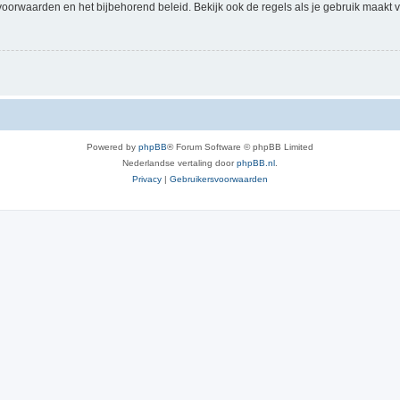
voorwaarden en het bijbehorend beleid. Bekijk ook de regels als je gebruik maakt v
Powered by
phpBB
® Forum Software © phpBB Limited
Nederlandse vertaling door
phpBB.nl
.
Privacy
|
Gebruikersvoorwaarden